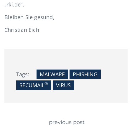
„rki.de“.
Bleiben Sie gesund,
Christian Eich
Tags:
MALWARE
PHISHING
®
SECUMAIL
VIRUS
Continue Reading
previous post