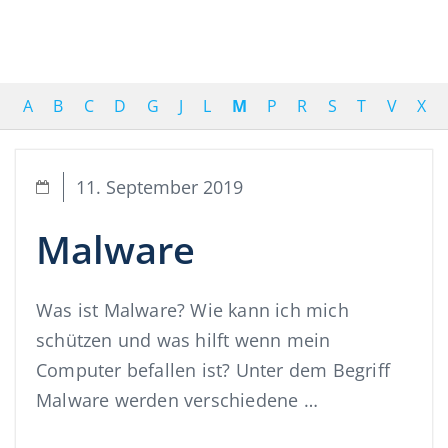
A
B
C
D
G
J
L
M
P
R
S
T
V
X
11. September 2019
Malware
Was ist Malware? Wie kann ich mich
schützen und was hilft wenn mein
Computer befallen ist? Unter dem Begriff
Malware werden verschiedene …