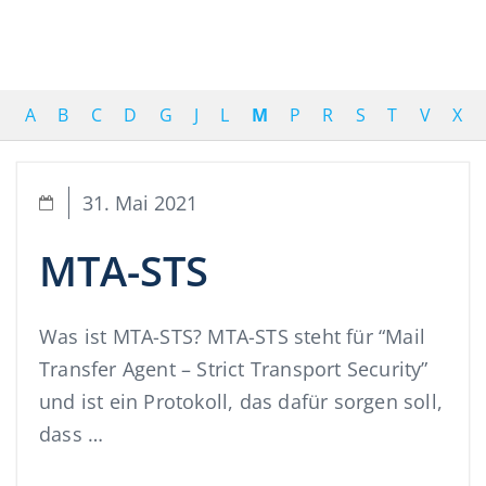
A
B
C
D
G
J
L
M
P
R
S
T
V
X
31. Mai 2021
MTA-STS
Was ist MTA-STS? MTA-STS steht für “Mail
Transfer Agent – Strict Transport Security”
und ist ein Protokoll, das dafür sorgen soll,
dass …