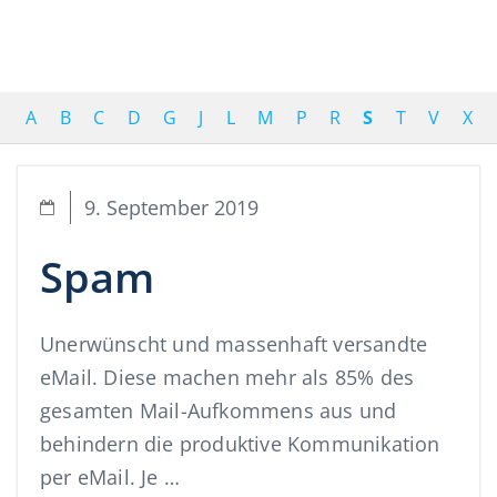
A
B
C
D
G
J
L
M
P
R
S
T
V
X
9. September 2019
Spam
Unerwünscht und massenhaft versandte
eMail. Diese machen mehr als 85% des
gesamten Mail-Aufkommens aus und
behindern die produktive Kommunikation
per eMail. Je …