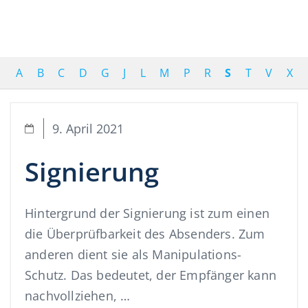
A
B
C
D
G
J
L
M
P
R
S
T
V
X
9. April 2021
Signierung
Hintergrund der Signierung ist zum einen
die Überprüfbarkeit des Absenders. Zum
anderen dient sie als Manipulations-
Schutz. Das bedeutet, der Empfänger kann
nachvollziehen, …