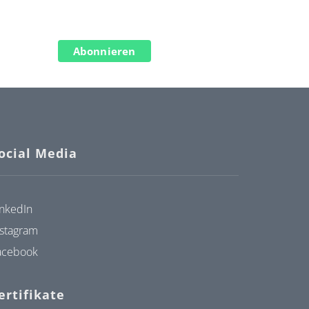
Abonnieren
ocial Media
inkedIn
nstagram
acebook
ertifikate