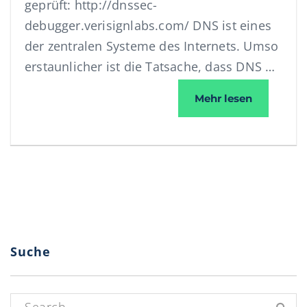
geprüft: http://dnssec-
debugger.verisignlabs.com/ DNS ist eines
der zentralen Systeme des Internets. Umso
erstaunlicher ist die Tatsache, dass DNS …
WorNet si
Mehr lesen
Suche
Suchen nach: