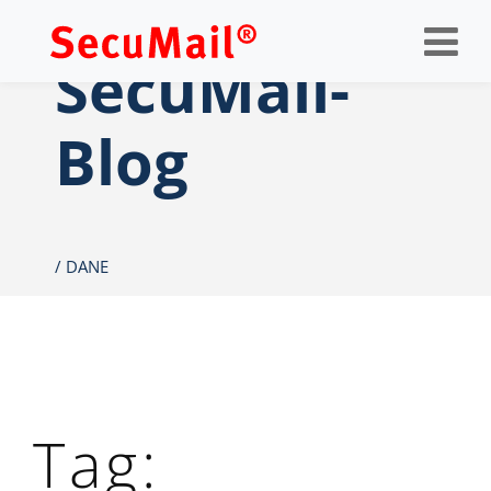
Op
nav
SecuMail-
Blog
DANE
Tag: