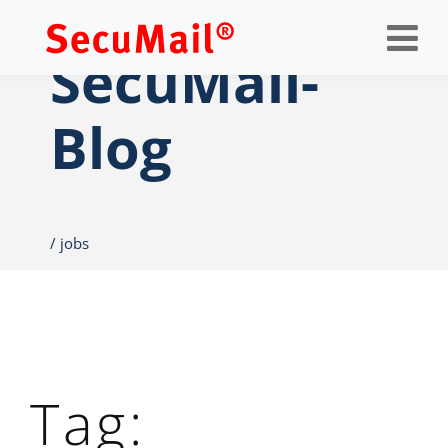
Op
nav
SecuMail-
Blog
jobs
Tag: