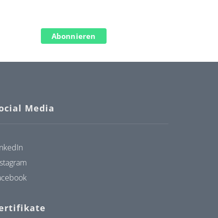
Abonnieren
ocial Media
inkedIn
nstagram
acebook
ertifikate