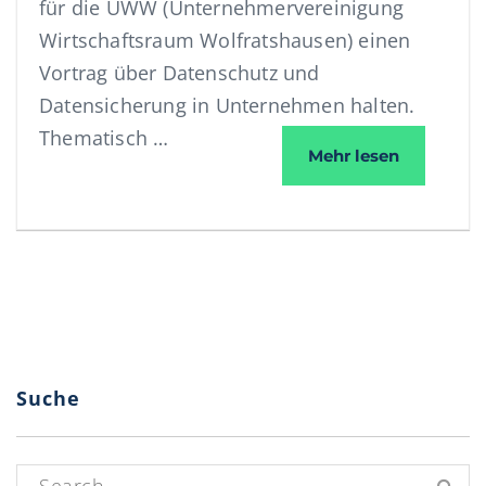
für die UWW (Unternehmervereinigung
Wirtschaftsraum Wolfratshausen) einen
Vortrag über Datenschutz und
Datensicherung in Unternehmen halten.
Thematisch …
Vortrag z
Mehr lesen
Suche
Suchen nach: