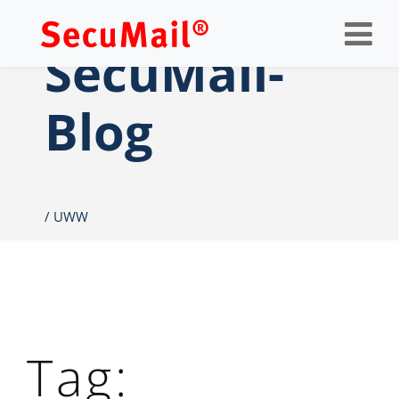
Op
nav
SecuMail-
Blog
UWW
Tag: