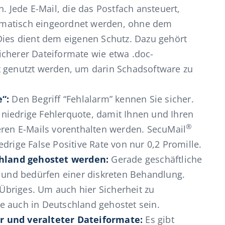
n. Jede E-Mail, die das Postfach ansteuert,
matisch eingeordnet werden, ohne dem
Dies dient dem eigenen Schutz. Dazu gehört
cherer Dateiformate wie etwa .doc-
t genutzt werden, um darin Schadsoftware zu
e“:
Den Begriff “Fehlalarm” kennen Sie sicher.
hr niedrige Fehlerquote, damit Ihnen und Ihren
®
eren E-Mails vorenthalten werden. SecuMail
drige False Positive Rate von nur 0,2 Promille.
hland gehostet werden:
Gerade geschäftliche
l und bedürfen einer diskreten Behandlung.
briges. Um auch hier Sicherheit zu
ice auch in Deutschland gehostet sein.
r und veralteter Dateiformate:
Es gibt