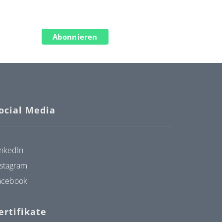
Abonnieren
ocial Media
inkedIn
nstagram
acebook
ertifikate