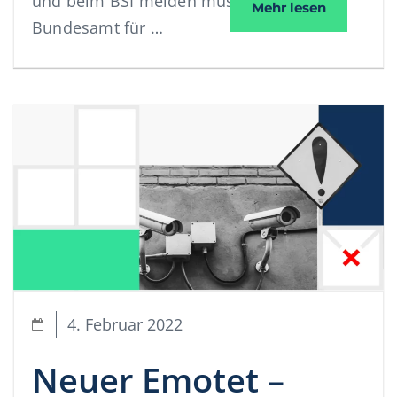
und beim BSI melden müssen? Das
Ransomwar
Mehr lesen
Bundesamt für …
4. Februar 2022
Neuer Emotet –