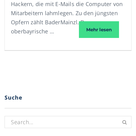
Hackern, die mit E-Mails die Computer von
Mitarbeitern lahmlegen. Zu den jüngsten
Opfern zählt BaderMainzl. Das
Interview 
Mehr lesen
oberbayrische …
Suche
Suchen nach: