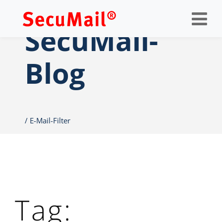
Op
nav
SecuMail-
Blog
E-Mail-Filter
Tag: